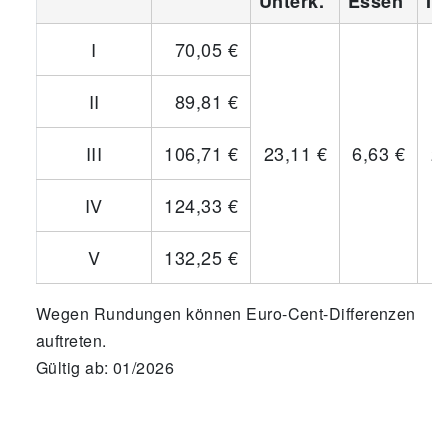
Unterk.
Essen
In
I
70,05 €
II
89,81 €
III
106,71 €
23,11 €
6,63 €
2
IV
124,33 €
V
132,25 €
Wegen Rundungen können Euro-Cent-Differenzen
auftreten.
Gültig ab: 01/2026